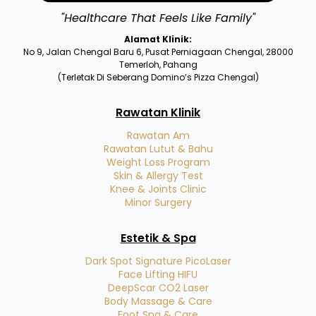
"Healthcare That Feels Like Family"
Alamat Klinik:
No 9, Jalan Chengal Baru 6, Pusat Perniagaan Chengal, 28000
Temerloh, Pahang
(Terletak Di Seberang Domino’s Pizza Chengal)
Rawatan Klinik
Rawatan Am
Rawatan Lutut & Bahu
Weight Loss Program
Skin & Allergy Test
Knee & Joints Clinic
Minor Surgery
Estetik & Spa
Dark Spot Signature PicoLaser
Face Lifting HIFU
DeepScar CO2 Laser
Body Massage & Care
Foot Spa & Care